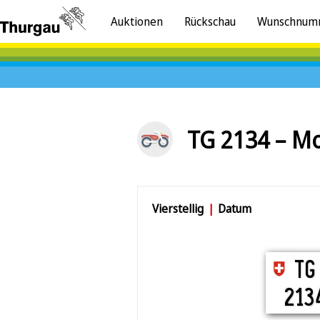
Auktionen
Rückschau
Wunschnum
TG 2134 – Mo
Vierstellig
|
Datum
TG 21
TG
213