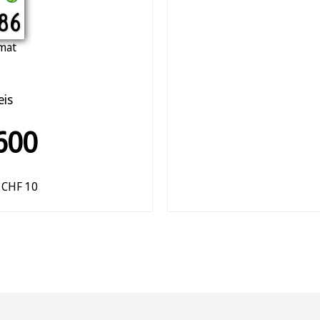
86
mat
eis
600
CHF 10