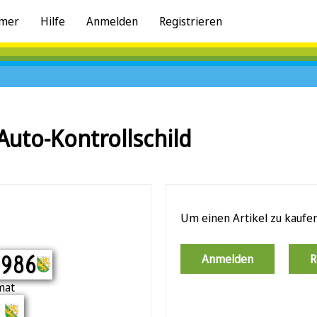
mer
Hilfe
Anmelden
Registrieren
Auto-Kontrollschild
Um einen Artikel zu kaufe
986
Anmelden
R
9986
mat
986