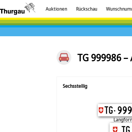
Auktionen
Rückschau
Wunschnum
TG 999986 – 
Sechsstellig
TG 999
TG.
99
Langfor
TG 999
TG